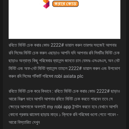
রবিতে মিনিট চেক করার কোড 2222# ডায়াল করুন তারপর সহজেই আপনার
রবি সিমের মিনিট চেক করুন এছাড়াও আপনি যদি আপনার রবি সিমটির মিনিট চেক
ছাড়াও অন্যান্য কিছু পরিষেবার ব্যালেন্স জানতে চান যেমনঃ এসএমএস, অন নেট
মিনিট এবং অফ-নেট মিনিট ব্যালেন্স তাহলে 2222# ডায়াল করুন এবং উপভোগ
করুন রবি সিমের শর্টকার্ট পরিষেবা
robi axiata plc
রবিতে মিনিট চেক করে কিভাবে : রবিতে মিনিট চেক করার কোড 2222# ছাড়াও
আরো বিকল্প ভাবে আপনি আপনার রবিতে মিনিট চেক করতে পারবেন তবে সে
ক্ষেত্রে আপনাকে অবশ্যই my robi app ইন্সটল করতে হবে যেখানে আপনি
কোনো প্রকার ঝামেলা ছাড়ায় মাত্র ১ ক্লিকে রবি পরিষেবা গুলো পেতে পারেন -
আরো বিস্তারিত দেখুন