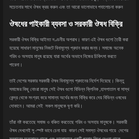
সচেতনার সাথে ঔষধ ক্রয় করুন এবং তা আরো ভালোভাবে পযালোচনা করুন
ঔষধের পাইকারী ব্যবসা ও সরকারী ঔষধ বিক্রি
সরকারী ঔষধ বিক্রি আইনত দণ্ডনীয় অপরাধ। কারণ এই ঔষধ গুলো তৈরী করা
হয়েছে সাধারণ মানুষের নিকটে বিনামূল্যে প্রদান করার জন্য। সমাজে অনেক
গরিব ও অসহায় মানুষ রয়েছে যারা অর্থের অভাবে নিজের চিকিৎসা করতে
পারেনা।
তাই দেশের সরকার সরকারী ঔষধ বিনামূল্যে প্রদানের নির্দেশ দিয়েছে। কিন্তু
সমাজের কিছু নোংরা মানুষ সেই ঔষধ গুলো বিভিন্ন ক্লিনিক ,হাসপাতাল বা সাস্থ
কেন্দ্র থেকে সংগ্রহ করে সামান্য অর্থের জন্য বিক্রি করে দেয় বিভিন্ন ওষধের
দোকানে। আমরা সেই সকল মানুষকে ঘৃণা করি।
তাঁরা নষ্ট করতেছে সমাজ ও বঞ্চিত করতেছে গরিব ও অসহায় মানুষকে। সরকারী
ঔষধ দেখলেই সু -স্পষ্ট ভাবে চেনা যায় কারণ সেই সমস্ত ঔষধের গায়ে দেশের
সরকারের অনুমোদন থাকে এবং ভালোভাবে একটি প্রবাদ লিখে দেওয়া থাকে