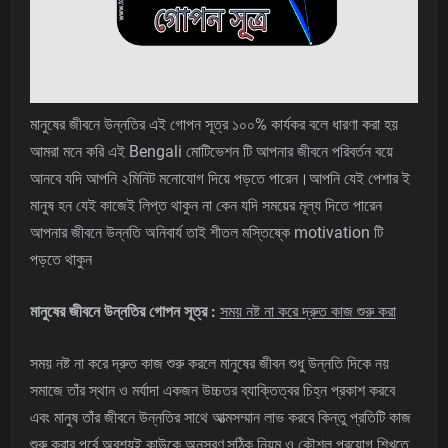
মানুষের জীবনে উন্নতির এই গোপন সূত্র ১০০% কার্যকর বলে ধারণা করা হয়
আমরা মনে করি এই Bengali মোটিভেশন টি আপনার জীবনে পরিবর্তন বয়ে
আনবে যদি আপনি ২মিনিট মনোযোগ দিয়ে পড়তে পারেন।আপনি যেই পেশার ই
মানুষ হন যেই কাজেই লিপ্ত থাকুন না কেন যদি সময়ের মূল্য দিতে পারেন
আপনার জীবনে উন্নতি অনিবার্য তাই শীতল মস্তিষ্কে motivation টি
পড়তে থাকুন
মানুষের জীবনে উন্নতির গোপন সূত্র :
সময় নষ্ট না করে দ্রুত কাজ শুরু করা
সময় নষ্ট না করে দ্রুত কাজ শুরু করলে মানুষের জীবন শুধু উন্নতি দিকে নয়
সমাজে তাঁর স্থান ও মর্যাদা একজন উচ্চতর ব্যাক্তিত্বর চিহ্ন প্রকাশ করবে
এবং মানুষ তাঁর জীবনে উন্নতির সাথে আত্মসম্মান লাভ করবে কিন্তু প্রতিটি কাজ
শুরু করার পূর্বে অবশ্যই কাউকে অনুসরণ,সঠিক নিয়ম ও কৌশল প্রয়োগ শিখতে